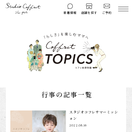
ご予約
新着情報
店舗を探す
撮影後のお問い
マイページ
ご予約
合わせ
はじめての方へ
料金シミュレーション
衣装ギャラリー
よくある質問
キャンペーン
コフレマグ
お知らせ
資料請求
行事の記事一覧
料金プラン
七五三
スタジオコフレサマーミッシ
ョン
お宮参り
2022.08.16
入学・卒業記念