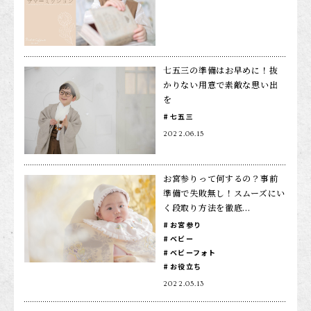
1/2成人式・十歳の祝い
十三祝い・十三参り
マタニティ
七五三の準備はお早めに！抜
かりない用意で素敵な思い出
家族写真・記念写真
を
七五三
1歳誕生日
2022.06.15
誕生日
100日祝い・お食い初め
お宮参りって何するの？事前
準備で失敗無し！スムーズにい
桃の節句・端午の節句
く段取り方法を徹底...
ロケーション撮影・カメラマン
お宮参り
ベビー
子供の写真撮影・スタジオフォト
ベビーフォト
お役立ち
赤ちゃん撮影・ベビーフォト
2022.05.13
リピーター様専用