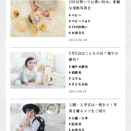
100日祝いでお食い初め。素敵
な家族写真を
店舗を探す
ベビー
ベビーフォト
100日祝い
お役立ち
2022.04.28
5月5日はこどもの日？端午の
節句？
端午の節句
初節句
コラム
子どもの日
2022.04.15
入園・入学式は一度きり！写
真を撮るコツをご紹介
入園・入学
記念日
お役立ち