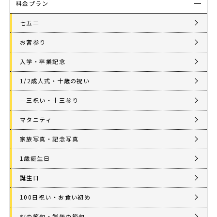
料金プラン
七五三
お宮参り
入学・卒業記念
1/2成人式・十歳の祝い
十三祝い・十三参り
マタニティ
家族写真・記念写真
1歳誕生日
誕生日
100日祝い・お食い初め
桃の節句・端午の節句