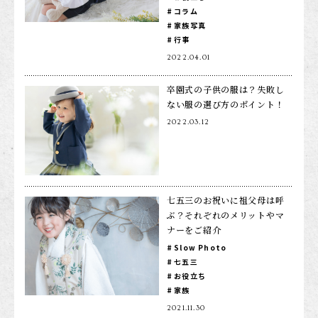
コラム
家族写真
行事
2022.04.01
卒園式の子供の服は？失敗し
ない服の選び方のポイント！
2022.03.12
七五三のお祝いに祖父母は呼
ぶ？それぞれのメリットやマ
ナーをご紹介
Slow Photo
七五三
お役立ち
家族
2021.11.30