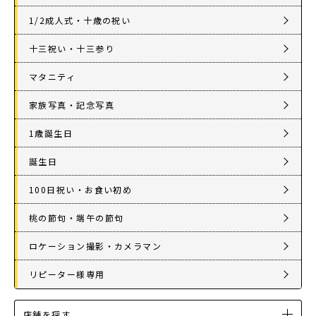
1/2成人式・十歳の祝い
十三祝い・十三参り
マタニティ
家族写真・記念写真
1歳誕生日
誕生日
100日祝い・お食い初め
桃の節句・端午の節句
ロケーション撮影・カメラマン
リピーター様専用
店舗を探す