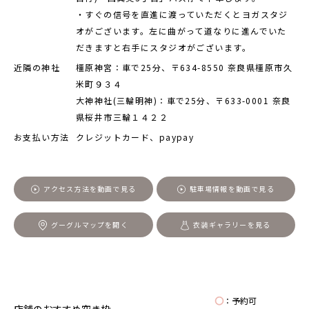
・すぐの信号を直進に渡っていただくとヨガスタジ
オがございます。左に曲がって道なりに進んでいた
だきますと右手にスタジオがございます。
近隣の神社
橿原神宮：車で25分、〒634-8550 奈良県橿原市久
米町９３４
大神神社(三輪明神)：車で25分、〒633-0001 奈良
県桜井市三輪１４２２
お支払い方法
クレジットカード、paypay
アクセス方法を動画で見る
駐車場情報を動画で見る
グーグルマップを開く
衣装ギャラリーを見る
◯
：予約可