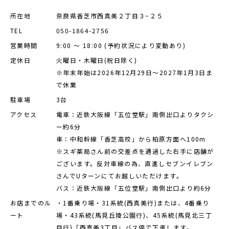
店舗を探す
所在地
奈良県香芝市西真美２丁目３−２５
TEL
050-1864-2756
営業時間
9:00 ～ 18:00 (予約状況により変動あり)
定休日
火曜日・木曜日(祝日除く)
※年末年始は2026年12月29日～2027年1月3日ま
で休業
駐車場
3台
アクセス
電車：近鉄大阪線「五位堂駅」南側出口よりタクシ
ー約6分
車：中和幹線「香芝高校」から柏原方面へ100m
※スギ薬局さん前の交差点を通過した右手に店舗が
ございます。反対車線の為、直進しセブンイレブン
さんでUターンにてお越しいただけます。
バス：近鉄大阪線「五位堂駅」南側出口より約6分
お店までのル
・1番乗り場・31系統(西真美行)または、4番乗り
ート
場・43系統(馬見丘陵公園行)、45系統(馬見北三丁
目行)「西真美3丁目」バス停で下車します。