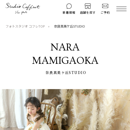
ご予約
新着情報
店舗を探す
フォトスタジオ コフレTOP
奈良真美ケ丘STUDIO
撮影後のお問い
マイページ
ご予約
合わせ
NARA
はじめての方へ
料金シミュレーション
MAMIGAOKA
衣装ギャラリー
よくある質問
キャンペーン
コフレマグ
奈良真美ケ丘STUDIO
お知らせ
資料請求
料金プラン
七五三
お宮参り
入学・卒業記念