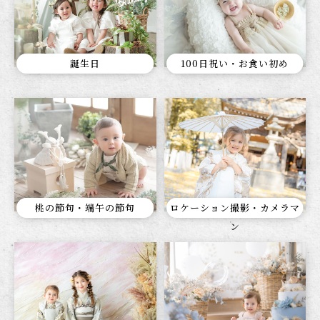
誕生日
100日祝い・お食い初め
桃の節句・端午の節句
ロケーション撮影・カメラマ
ン