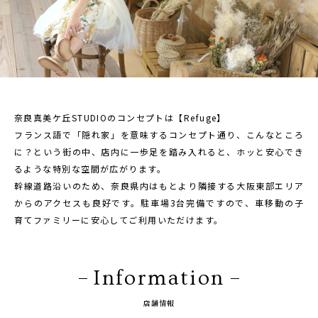
1/2成人式・十歳の祝い
十三祝い・十三参り
マタニティ
家族写真・記念写真
奈良真美ケ丘STUDIOのコンセプトは【Refuge】
1歳誕生日
フランス語で「隠れ家」を意味するコンセプト通り、こんなところ
誕生日
に？という街の中、店内に一歩足を踏み入れると、ホッと安心でき
るような特別な空間が広がります。
100日祝い・お食い初め
幹線道路沿いのため、奈良県内はもとより隣接する大阪東部エリア
桃の節句・端午の節句
からのアクセスも良好です。駐車場3台完備ですので、車移動の子
育てファミリーに安心してご利用いただけます。
ロケーション撮影・カメラマン
子供の写真撮影・スタジオフォト
Information
赤ちゃん撮影・ベビーフォト
リピーター様専用
店舗情報