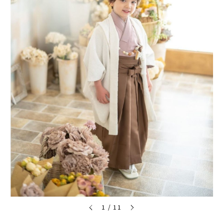
1
/
11