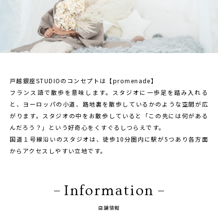
1/2成人式・十歳の祝い
十三祝い・十三参り
マタニティ
家族写真・記念写真
戸越銀座STUDIOのコンセプトは【promenade】
1歳誕生日
フランス語で散歩を意味します。スタジオに一歩足を踏み入れる
誕生日
と、ヨーロッパの小道、路地裏を散歩しているかのような空間が広
がります。スタジオの中をお散歩していると「この先には何がある
100日祝い・お食い初め
んだろう？」という好奇心をくすぐるしつらえです。
桃の節句・端午の節句
国道１号線沿いのスタジオは、徒歩10分圏内に駅が5つあり各方面
からアクセスしやすい立地です。
ロケーション撮影・カメラマン
子供の写真撮影・スタジオフォト
Information
赤ちゃん撮影・ベビーフォト
リピーター様専用
店舗情報