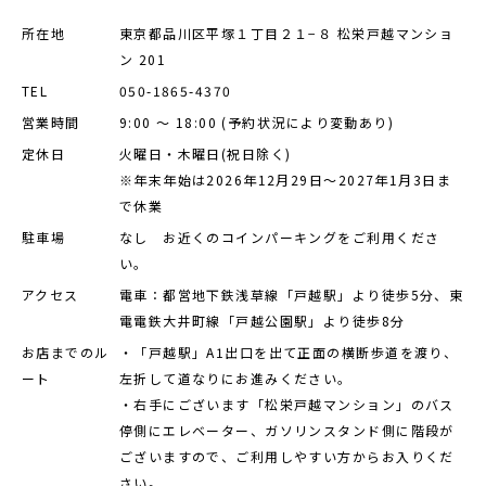
店舗を探す
所在地
東京都品川区平塚１丁目２１−８ 松栄戸越マンショ
ン 201
TEL
050-1865-4370
営業時間
9:00 ～ 18:00 (予約状況により変動あり)
定休日
火曜日・木曜日(祝日除く)
※年末年始は2026年12月29日～2027年1月3日ま
で休業
駐車場
なし お近くのコインパーキングをご利用くださ
い。
アクセス
電車：都営地下鉄浅草線「戸越駅」より徒歩5分、東
電電鉄大井町線「戸越公園駅」より徒歩8分
お店までのル
・「戸越駅」A1出口を出て正面の横断歩道を渡り、
ート
左折して道なりにお進みください。
・右手にございます「松栄戸越マンション」のバス
停側にエレベーター、ガソリンスタンド側に階段が
ございますので、ご利用しやすい方からお入りくだ
さい。