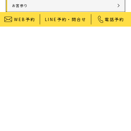
お宮参り
入学・卒業記念
WEB予約
LINE予約・問合せ
電話予約
1/2成人式・十歳の祝い
十三祝い・十三参り
マタニティ
家族写真・記念写真
1歳誕生日
誕生日
100日祝い・お食い初め
桃の節句・端午の節句
ロケーション撮影・カメラマン