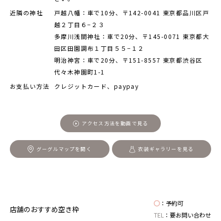
近隣の神社
戸越八幡：車で10分、〒142-0041 東京都品川区戸
越２丁目６−２３
多摩川浅間神社：車で20分、〒145-0071 東京都大
田区田園調布１丁目５５−１２
明治神宮：車で20分、〒151-8557 東京都渋谷区
代々木神園町1-1
お支払い方法
クレジットカード、paypay
アクセス方法を動画で見る
グーグルマップを開く
衣装ギャラリーを見る
◯
：予約可
店舗のおすすめ空き枠
TEL
：
要
お問い合わせ