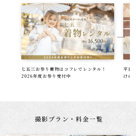
七五三お参り着物はコフレでレンタル！
平日
2026年度お参り受付中
けの
撮影プラン・料金一覧