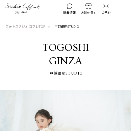
ご予約
新着情報
店舗を探す
フォトスタジオ コフレTOP
戸越銀座STUDIO
撮影後のお問い
マイページ
ご予約
合わせ
TOGOSHI
はじめての方へ
料金シミュレーション
GINZA
衣装ギャラリー
よくある質問
キャンペーン
コフレマグ
戸越銀座STUDIO
お知らせ
資料請求
料金プラン
七五三
お宮参り
入学・卒業記念