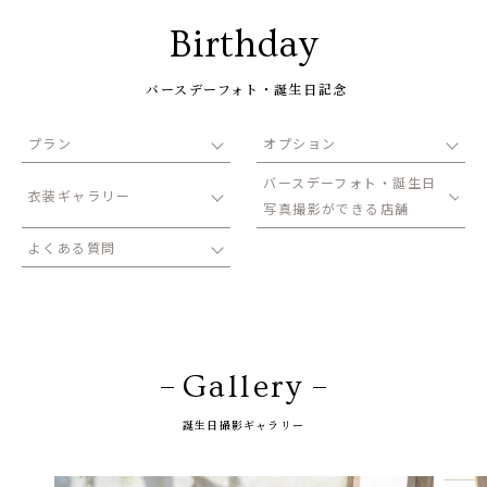
1/2成人式・十歳の祝い
Birthday
十三祝い・十三参り
バースデーフォト・誕生日記念
マタニティ
プラン
オプション
家族写真・記念写真
バースデーフォト・誕生日
1歳誕生日
衣装ギャラリー
写真撮影ができる店舗
誕生日
よくある質問
100日祝い・お食い初め
桃の節句・端午の節句
ロケーション撮影・カメラマン
Gallery
子供の写真撮影・スタジオフォト
赤ちゃん撮影・ベビーフォト
誕生日撮影ギャラリー
リピーター様専用