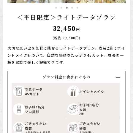
＜平日限定＞ライトデータプラン
32,450
円
(税抜
29,500
円)
大切な思い出を気軽に残せるライトデータプラン。衣装2着にポイ
ントメイクもついて、自然な笑顔をたっぷり45カット。成長の一
瞬を家族で楽しく記録できます。
プラン料金に含まれるもの
写真データ
ポイントメイク
45カット
お子様1名分
お子様1名分
衣装
ソロ撮影
2着
ごきょうだい
ごきょうだい
衣装
撮影
人数制限なし各1着
人数制限なし