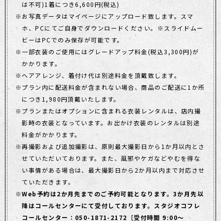
は不可)1着につき6,600円(税込)
お写真データはマイページにアップロード致します。スマ
ホ、PCにてご自身でダウンロードください。※スライドムー
ビーはPCでのみ保存が可能です。
一部衣装のご使用にはグレードアップ料金(税込3,300円)が
かかります。
ヘアアレンジ、着付け代は別途料金を頂戴致します。
プラン内に配送料金が含まれない場合、商品のご配送に1か所
につき1,980円頂戴いたします。
プランまたはオプションに含まれる衣装レンタルは、店内撮
影時の衣装となっています。お出かけ衣装のレンタルは別途
料金がかかります。
再撮影および追加撮影は、原則最大撮影日から1か月以内とさ
せていただいております。また、風邪やケガなどやむを得な
い事情がある場合は、最大撮影日から2か月以内まで対応させ
ていただきます。
Web予約は2か月先までのご予約可能となります。3か月先以
降はコールセンターにて受付しております。スタジオコフレ
コールセンター：050-1871-2172［受付時間 9:00～