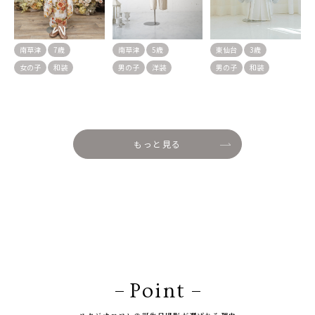
南草津
7歳
南草津
5歳
東仙台
3歳
女の子
和装
男の子
洋装
男の子
和装
もっと見る
Point