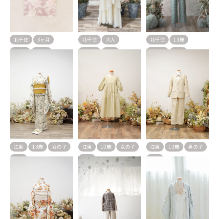
北千住
3ヶ月
北千住
大人
北千住
13歳
70cm
6ヶ月
女の子
洋装
男の子
洋装
1〜2歳
女の子
男の子
和装
江東
13歳
女の子
江東
10歳
女の子
江東
13歳
男の子
和装
洋装
洋装