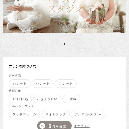
プランを絞り込む
データ数
45カット
75カット
90カット
撮影対象
お子様1名
ごきょうだい
ご家族
アルバム・グッズ
ウッドフレーム
フォトブック
アルバム-スフレ-
6
条件クリア
search
件を表示