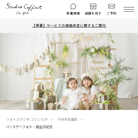
ご予約
新着情報
店舗を探す
【重要】サービスの価格改定に関するご案内
撮影後のお問い
マイページ
ご予約
合わせ
はじめての方へ
料金シミュレーション
衣装ギャラリー
よくある質問
キャンペーン
コフレマグ
お知らせ
資料請求
料金プラン
七五三
フォトスタジオ コフレTOP
子供写真撮影
お宮参り
バースデーフォト・誕生日記念
入学・卒業記念