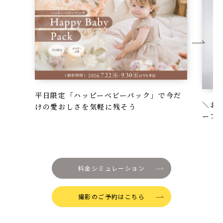
平日限定「ハッピーベビーパック」で今だ
＼お
けの愛おしさを気軽に残そう
ーフ
料金シミュレーション
撮影のご予約はこちら