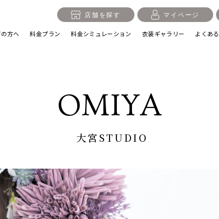
店舗を探す
マイページ
ての方へ
料金プラン
料金シミュレーション
衣装ギャラリー
よくあ
OMIYA
入学・卒業記念
1/2成人式・十歳の祝い
十三
大宮STUDIO
日
誕生日
100日祝い・お食い初め
桃の