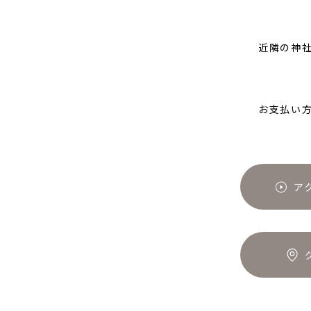
近隣の神
お支払い
ア