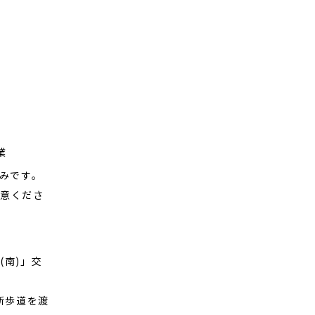
業
のみです。
注意くださ
(南)」交
断歩道を渡