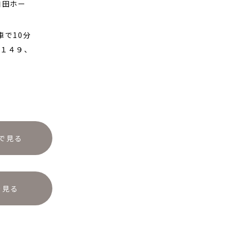
和田ホー
車で10分
目１４９、
で見る
を見る