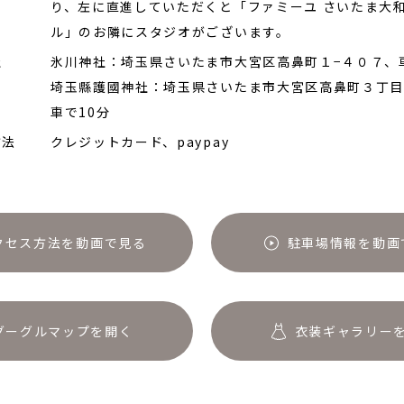
り、左に直進していただくと「ファミーユ さいたま大
ル」のお隣にスタジオがございます。
社
氷川神社：埼玉県さいたま市大宮区高鼻町１−４０７、
埼玉縣護國神社：埼玉県さいたま市大宮区高鼻町３丁
車で10分
方法
クレジットカード、paypay
クセス方法を動画で見る
駐車場情報を動画
グーグルマップを開く
衣装ギャラリー