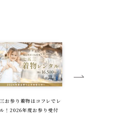
三お参り着物はコフレでレ
スタジオコフレのロ
ル！2026年度お参り受付
撮影2026｜七五三
神社ロケで