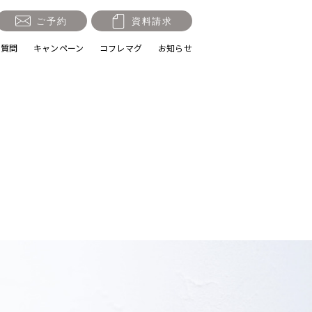
ご予約
資料請求
る質問
キャンペーン
コフレマグ
お知らせ
祝い・十三参り
マタニティ
節句・端午の節句
ロケーション撮影・カメ
ラマン