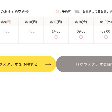
舗のおすすめ空き枠
◯
：予約可
TEL
：
お電話にて
要
お問い
8/9
(日)
8/10
(月)
8/17
(月)
8/18
(火)
8/19
(水)
TEL
TEL
14:00
09:00
09:00
◯
◯
◯
のスタジオを予約する
ほかのスタジオを探