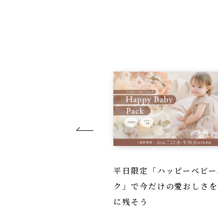
のスタジオ＆ロケーシ
平日限定「ハッピーベビー
026」コフレの世界
ク」で今だけの愛おしさ
特別...
に残そう