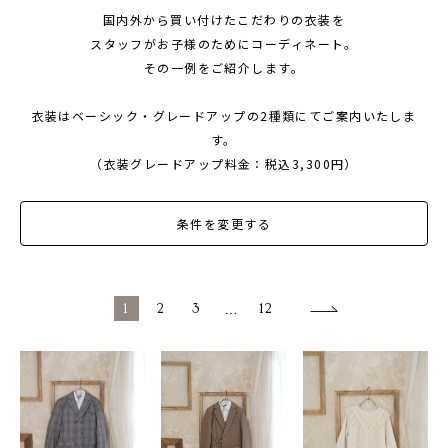
国内外から買い付けたこだわりの衣装を
1/2成人式・十歳の祝い
スタッフがお子様のためにコーディネート。
十三祝い・十三参り
その一例をご紹介します。
マタニティ
衣装はベーシック・グレードアップの2種類にてご案内いたしま
家族写真・記念写真
す。
（衣装グレードアップ料金：税込3,300円）
1歳誕生日
誕生日
条件を変更する
100日祝い・お食い初め
桃の節句・端午の節句
1
2
3
…
12
ロケーション撮影・カメラマン
子供の写真撮影・スタジオフォト
赤ちゃん撮影・ベビーフォト
リピーター様専用