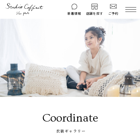
ご予約
新着情報
店舗を探す
撮影後のお問い
マイページ
ご予約
合わせ
はじめての方へ
料金シミュレーション
衣装ギャラリー
よくある質問
キャンペーン
コフレマグ
お知らせ
資料請求
料金プラン
Coordinate
七五三
お宮参り
衣装ギャラリー
入学・卒業記念