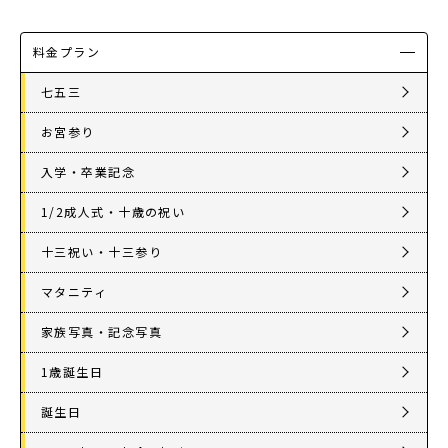
料金プラン
七五三
お宮参り
入学・卒業記念
1/2成人式・十歳の祝い
十三祝い・十三参り
マタニティ
家族写真・記念写真
1歳誕生日
誕生日