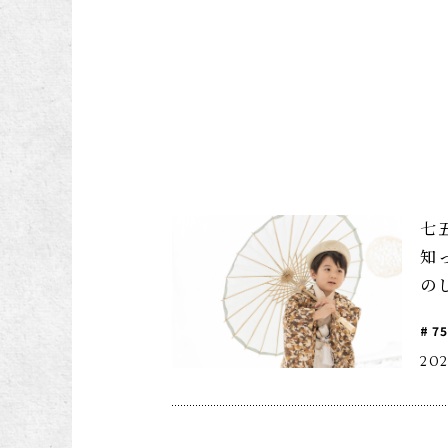
子供の写真撮影・スタジ
赤ちゃん撮影・
オフォト
ォト
七
知
の
7
202