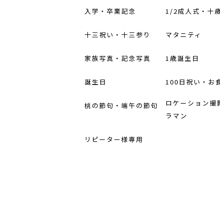
入学・卒業記念
1/2成人式・十
十三祝い・十三参り
マタニティ
家族写真・記念写真
1歳誕生日
誕生日
100日祝い・お
ロケーション撮
桃の節句・端午の節句
ラマン
リピーター様専用