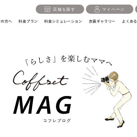
店舗を探す
マイページ
ての方へ
料金プラン
料金シミュレーション
衣装ギャラリー
よくあ
入学・卒業記念
1/2成人式・十歳の祝い
十三
日
誕生日
100日祝い・お食い初め
桃の