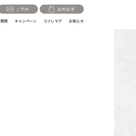
ご予約
資料請求
る質問
キャンペーン
コフレマグ
お知らせ
祝い・十三参り
マタニティ
節句・端午の節句
ロケーション撮影・カメ
ラマン