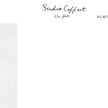
はじめ
七五三
お宮参り
家族写真・記念写真
1歳誕生