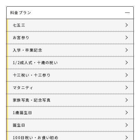
店舗を探す
料金プラン
七五三
お宮参り
入学・卒業記念
1/2成人式・十歳の祝い
十三祝い・十三参り
マタニティ
家族写真・記念写真
1歳誕生日
誕生日
100日祝い・お食い初め