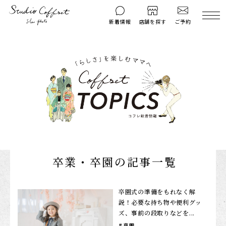
ご予約
新着情報
店舗を探す
撮影後のお問い
マイページ
ご予約
合わせ
はじめての方へ
料金シミュレーション
衣装ギャラリー
よくある質問
キャンペーン
コフレマグ
お知らせ
資料請求
卒業・卒園の記事一覧
料金プラン
七五三
卒園式の準備をもれなく解
説！必要な持ち物や便利グッ
お宮参り
ズ、事前の段取りなどを...
入学・卒業記念
卒園