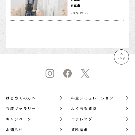
卒業
1/2成人式・十歳の祝い
2026.01.22
十三祝い・十三参り
マタニティ
家族写真・記念写真
1歳誕生日
Top
誕生日
100日祝い・お食い初め
桃の節句・端午の節句
ロケーション撮影・カメラマン
はじめての方へ
料金シミュレーション
子供の写真撮影・スタジオフォト
衣装ギャラリー
よくある質問
赤ちゃん撮影・ベビーフォト
キャンペーン
コフレマグ
リピーター様専用
お知らせ
資料請求