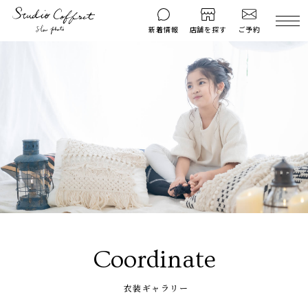
ご予約
新着情報
店舗を探す
撮影後のお問い
マイページ
ご予約
合わせ
はじめての方へ
料金シミュレーション
衣装ギャラリー
よくある質問
キャンペーン
コフレマグ
お知らせ
資料請求
料金プラン
Coordinate
七五三
お宮参り
衣装ギャラリー
入学・卒業記念