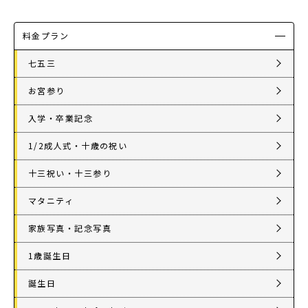
料金プラン
七五三
お宮参り
入学・卒業記念
1/2成人式・十歳の祝い
十三祝い・十三参り
マタニティ
家族写真・記念写真
1歳誕生日
誕生日