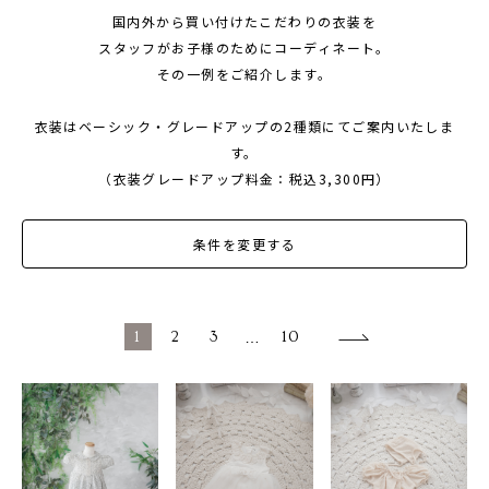
国内外から買い付けたこだわりの衣装を
1/2成人式・十歳の祝い
スタッフがお子様のためにコーディネート。
十三祝い・十三参り
その一例をご紹介します。
マタニティ
衣装はベーシック・グレードアップの2種類にてご案内いたしま
家族写真・記念写真
す。
（衣装グレードアップ料金：税込3,300円）
1歳誕生日
誕生日
条件を変更する
100日祝い・お食い初め
桃の節句・端午の節句
1
2
3
…
10
ロケーション撮影・カメラマン
子供の写真撮影・スタジオフォト
赤ちゃん撮影・ベビーフォト
リピーター様専用