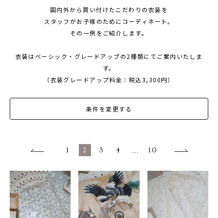
国内外から買い付けたこだわりの衣装を
1/2成人式・十歳の祝い
スタッフがお子様のためにコーディネート。
十三祝い・十三参り
その一例をご紹介します。
マタニティ
衣装はベーシック・グレードアップの2種類にてご案内いたしま
家族写真・記念写真
す。
（衣装グレードアップ料金：税込3,300円）
1歳誕生日
誕生日
条件を変更する
100日祝い・お食い初め
桃の節句・端午の節句
1
2
3
4
…
10
ロケーション撮影・カメラマン
子供の写真撮影・スタジオフォト
赤ちゃん撮影・ベビーフォト
リピーター様専用