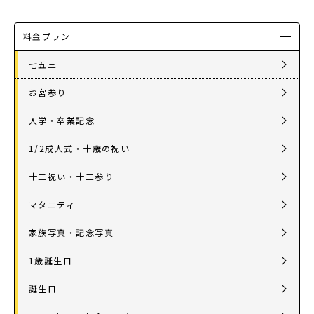
料金プラン
七五三
お宮参り
入学・卒業記念
1/2成人式・十歳の祝い
十三祝い・十三参り
マタニティ
家族写真・記念写真
1歳誕生日
誕生日