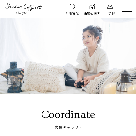
ご予約
新着情報
店舗を探す
撮影後のお問い
マイページ
ご予約
合わせ
はじめての方へ
料金シミュレーション
衣装ギャラリー
よくある質問
キャンペーン
コフレマグ
お知らせ
資料請求
料金プラン
Coordinate
七五三
お宮参り
衣装ギャラリー
入学・卒業記念