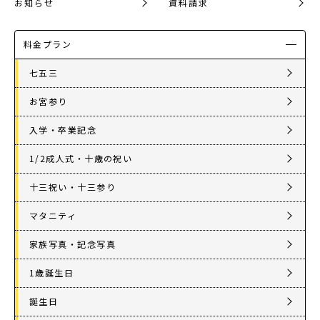
お知らせ
資料請求
料金プラン
七五三
お宮参り
入学・卒業記念
1/2成人式・十歳の祝い
十三祝い・十三参り
マタニティ
家族写真・記念写真
1歳誕生日
誕生日