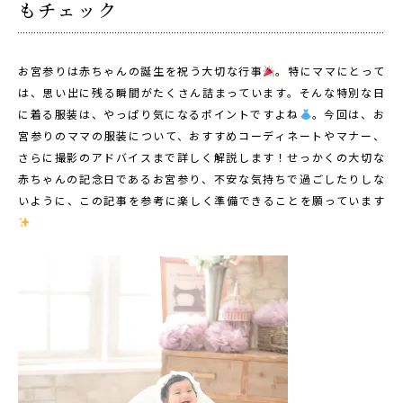
もチェック
1/2成人式・十歳の祝い
十三祝い・十三参り
お宮参りは赤ちゃんの誕生を祝う大切な行事
。特にママにとって
マタニティ
は、思い出に残る瞬間がたくさん詰まっています。そんな特別な日
に着る服装は、やっぱり気になるポイントですよね
。今回は、お
家族写真・記念写真
宮参りのママの服装について、おすすめコーディネートやマナー、
1歳誕生日
さらに撮影のアドバイスまで詳しく解説します！せっかくの大切な
赤ちゃんの記念日であるお宮参り、不安な気持ちで過ごしたりしな
誕生日
いように、この記事を参考に楽しく準備できることを願っています
100日祝い・お食い初め
桃の節句・端午の節句
ロケーション撮影・カメラマン
子供の写真撮影・スタジオフォト
赤ちゃん撮影・ベビーフォト
リピーター様専用