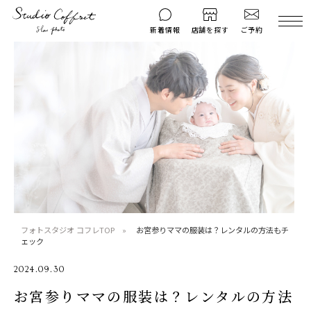
ご予約
新着情報
店舗を探す
撮影後のお問い
マイページ
ご予約
合わせ
はじめての方へ
料金シミュレーション
衣装ギャラリー
よくある質問
キャンペーン
コフレマグ
お知らせ
資料請求
料金プラン
フォトスタジオ コフレTOP
お宮参りママの服装は？レンタルの方法もチ
ェック
七五三
2024.09.30
お宮参り
お宮参りママの服装は？レンタルの方法
入学・卒業記念