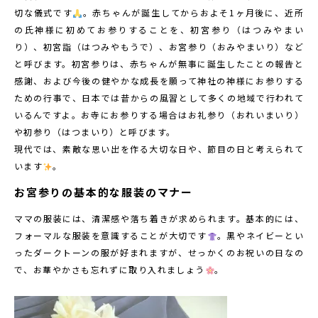
切な儀式です
。赤ちゃんが誕生してからおよそ1ヶ月後に、近所
の氏神様に初めてお参りすることを、初宮参り（はつみやまい
り）、初宮詣（はつみやもうで）、お宮参り（おみやまいり）など
と呼びます。初宮参りは、赤ちゃんが無事に誕生したことの報告と
感謝、および今後の健やかな成長を願って神社の神様にお参りする
ための行事で、日本では昔からの風習として多くの地域で行われて
いるんですよ。お寺にお参りする場合はお礼参り（おれいまいり）
や初参り（はつまいり）と呼びます。
現代では、素敵な思い出を作る大切な日や、節目の日と考えられて
います
。
お宮参りの基本的な服装のマナー
ママの服装には、清潔感や落ち着きが求められます。基本的には、
フォーマルな服装を意識することが大切です
。黒やネイビーとい
ったダークトーンの服が好まれますが、せっかくのお祝いの日なの
で、お華やかさも忘れずに取り入れましょう
。