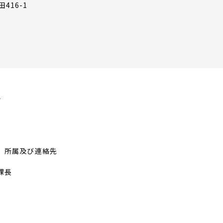
416-1
て
、所属及び連絡先
課長