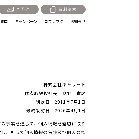
ご予約
資料請求
る質問
キャンペーン
コフレマグ
お知らせ
祝い・十三参り
マタニティ
株式会社キャラット
代表取締役社長 奥野 貴之
制定日：2011年7月1日
節句・端午の節句
ロケーション撮影・カメ
最終改訂日：2026年4月1日
ラマン
どの事業を通じて、個人情報を適切に取り
守し、もって個人情報の保護及び個人の権