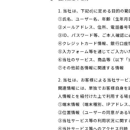
1. 当社は、下記d)に定める目的
①氏名、ユーザー名、年齢（生年月
②メールアドレス、住所、電話番号
③ID、パスワード等、ご本人確認に
④クレジットカード情報、銀行口座
⑤入力フォーム等を通じてご入力い
⑥当社のサービス、商品等（以下「
⑦その他前各情報に関連する情報
2. 当社は、お客様による当社サ
関連情報には、単独でお客様自身を
人情報とを紐付けた上で利用する場
①端末情報（端末種別、IPアドレス
②位置情報（ユーザーの同意がある
③当社サービス等の利用状況に関す
④当社サービス等へのアクセス日時