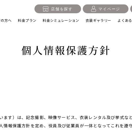
店舗を探す
マイページ
ての方へ
料金プラン
料金シミュレーション
衣装ギャラリー
よくあ
個人情報保護方針
入学・卒業記念
1/2成人式・十歳の祝い
十三
日
誕生日
100日祝い・お食い初め
桃の
います）は、記念撮影、映像サービス、衣装レンタル及び挙式な
人情報保護方針を定め、役員及び従業員が一体となってこれを遵