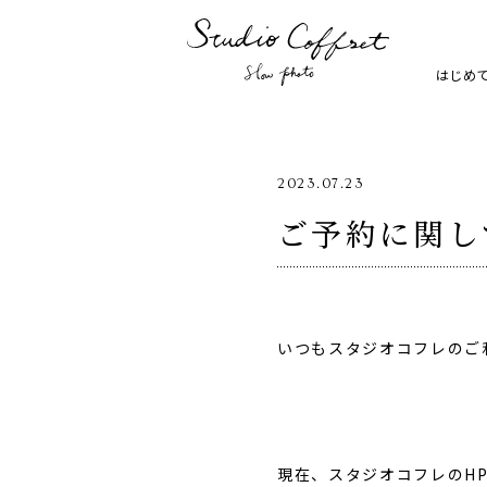
はじめ
2023.07.23
ご予約に関し
七五三
お宮参り
いつもスタジオコフレのご
家族写真・記念写真
1歳誕生
現在、スタジオコフレのH