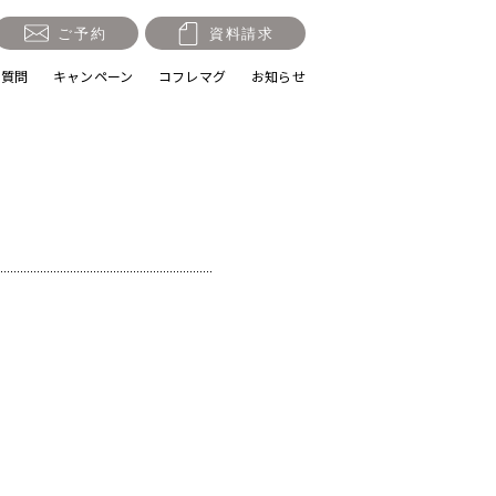
ご予約
資料請求
る質問
キャンペーン
コフレマグ
お知らせ
祝い・十三参り
マタニティ
節句・端午の節句
ロケーション撮影・カメ
ラマン