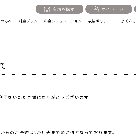
店舗を探す
マイページ
ての方へ
料金プラン
料金シミュレーション
衣装ギャラリー
よくあ
て
入学・卒業記念
1/2成人式・十歳の祝い
十三
利用をいただき誠にありがとうございます。
日
誕生日
100日祝い・お食い初め
桃の
Pからのご予約は2か月先までの受付となっております。