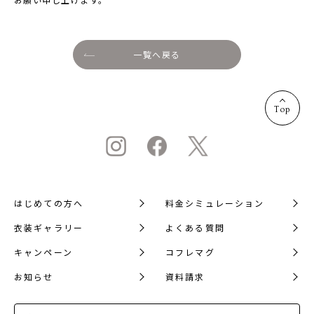
1/2成人式・十歳の祝い
十三祝い・十三参り
一覧へ戻る
マタニティ
家族写真・記念写真
Top
1歳誕生日
誕生日
100日祝い・お食い初め
桃の節句・端午の節句
はじめての方へ
料金シミュレーション
ロケーション撮影・カメラマン
衣装ギャラリー
よくある質問
子供の写真撮影・スタジオフォト
キャンペーン
コフレマグ
赤ちゃん撮影・ベビーフォト
お知らせ
資料請求
リピーター様専用