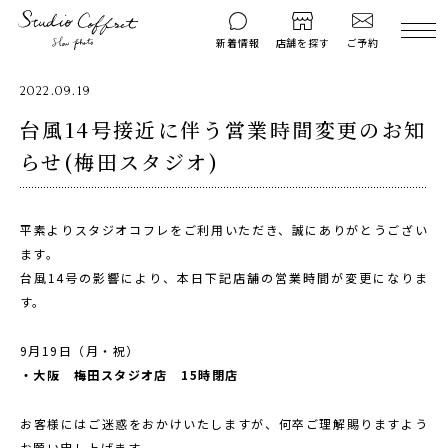
ご予約
新着情報
店舗を探す
撮影後のお問い
2022.09.19
マイページ
ご予約
合わせ
台風14号接近に伴う営業時間変更のお知
らせ(梅田スタジオ)
はじめての方へ
料金シミュレーション
衣装ギャラリー
よくある質問
平素よりスタジオコフレをご利用いただき、誠にありがとうござい
キャンペーン
コフレマグ
ます。
お知らせ
資料請求
台風14号の影響により、本日下記店舗の営業時間が変更になりま
す。
料金プラン
9月19日（月・祝）
七五三
・大阪 梅田スタジオ店 15時閉店
お宮参り
お客様にはご迷惑をおかけいたしますが、何卒ご理解賜りますよう
入学・卒業記念
お願い申し上げます。