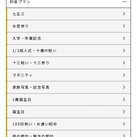
料金プラン
店舗を探す
七五三
お宮参り
入学・卒業記念
1/2成人式・十歳の祝い
十三祝い・十三参り
マタニティ
家族写真・記念写真
1歳誕生日
誕生日
100日祝い・お食い初め
桃の節句・端午の節句