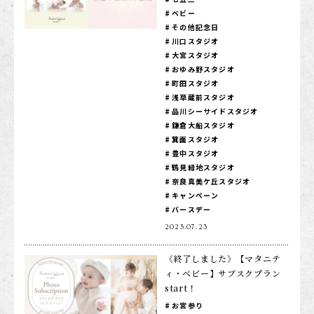
ベビー
1/2成人式・十歳の祝い
その他記念日
川口スタジオ
十三祝い・十三参り
大宮スタジオ
マタニティ
おゆみ野スタジオ
町田スタジオ
家族写真・記念写真
浅草蔵前スタジオ
品川シーサイドスタジオ
1歳誕生日
鎌倉大船スタジオ
箕面スタジオ
誕生日
豊中スタジオ
鶴見緑地スタジオ
100日祝い・お食い初め
奈良真美ケ丘スタジオ
桃の節句・端午の節句
キャンペーン
バースデー
ロケーション撮影・カメラマン
2025.07.23
子供の写真撮影・スタジオフォト
《終了しました》【マタニテ
赤ちゃん撮影・ベビーフォト
ィ・ベビー】サブスクプラン
start！
リピーター様専用
お宮参り