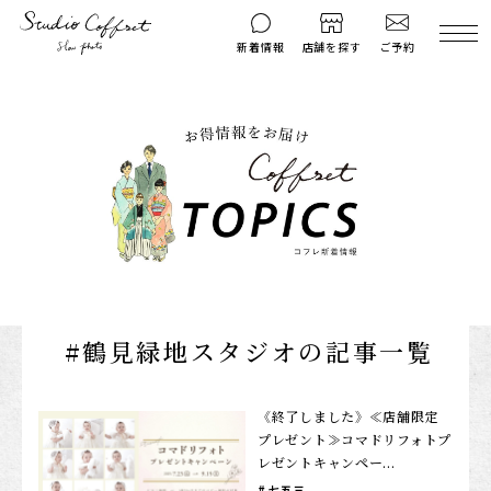
ご予約
新着情報
店舗を探す
撮影後のお問い
マイページ
ご予約
合わせ
はじめての方へ
料金シミュレーション
衣装ギャラリー
よくある質問
キャンペーン
コフレマグ
お知らせ
資料請求
#鶴見緑地スタジオの記事一覧
料金プラン
七五三
《終了しました》≪店舗限定
プレゼント≫コマドリフォトプ
お宮参り
レゼントキャンペー...
入学・卒業記念
七五三