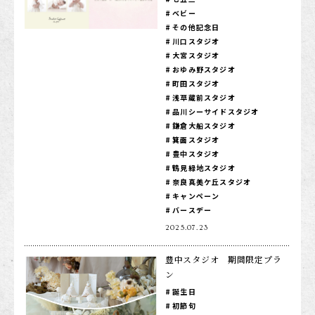
ベビー
1/2成人式・十歳の祝い
その他記念日
川口スタジオ
十三祝い・十三参り
大宮スタジオ
マタニティ
おゆみ野スタジオ
町田スタジオ
家族写真・記念写真
浅草蔵前スタジオ
品川シーサイドスタジオ
1歳誕生日
鎌倉大船スタジオ
箕面スタジオ
誕生日
豊中スタジオ
鶴見緑地スタジオ
100日祝い・お食い初め
奈良真美ケ丘スタジオ
桃の節句・端午の節句
キャンペーン
バースデー
ロケーション撮影・カメラマン
2025.07.23
子供の写真撮影・スタジオフォト
豊中スタジオ 期間限定プラ
赤ちゃん撮影・ベビーフォト
ン
誕生日
リピーター様専用
初節句