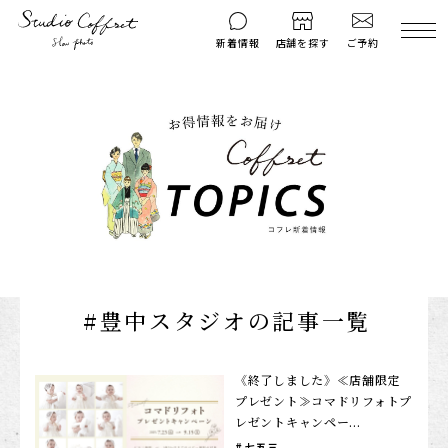
ご予約
新着情報
店舗を探す
撮影後のお問い
マイページ
ご予約
合わせ
はじめての方へ
料金シミュレーション
衣装ギャラリー
よくある質問
キャンペーン
コフレマグ
お知らせ
資料請求
#豊中スタジオの記事一覧
料金プラン
七五三
《終了しました》≪店舗限定
プレゼント≫コマドリフォトプ
お宮参り
レゼントキャンペー...
入学・卒業記念
七五三