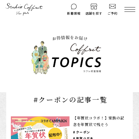
ご予約
新着情報
店舗を探す
撮影後のお問い
マイページ
ご予約
合わせ
はじめての方へ
料金シミュレーション
衣装ギャラリー
よくある質問
キャンペーン
コフレマグ
お知らせ
資料請求
#クーポンの記事一覧
料金プラン
七五三
【年賀状コラボ！】家族の記
念を年賀状で残そう
お宮参り
クーポン
入学・卒業記念
年賀ハガキ