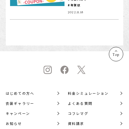
年賀状
1/2成人式・十歳の祝い
2022.11.18
十三祝い・十三参り
マタニティ
家族写真・記念写真
1歳誕生日
Top
誕生日
100日祝い・お食い初め
桃の節句・端午の節句
ロケーション撮影・カメラマン
はじめての方へ
料金シミュレーション
子供の写真撮影・スタジオフォト
衣装ギャラリー
よくある質問
赤ちゃん撮影・ベビーフォト
キャンペーン
コフレマグ
リピーター様専用
お知らせ
資料請求