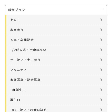
店舗を探す
料金プラン
七五三
お宮参り
入学・卒業記念
1/2成人式・十歳の祝い
十三祝い・十三参り
マタニティ
家族写真・記念写真
1歳誕生日
誕生日
100日祝い・お食い初め