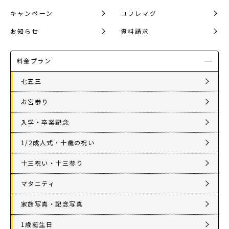
キャンペーン
コフレマグ
お知らせ
資料請求
料金プラン
七五三
お宮参り
入学・卒業記念
1/2成人式・十歳の祝い
十三祝い・十三参り
マタニティ
家族写真・記念写真
1歳誕生日