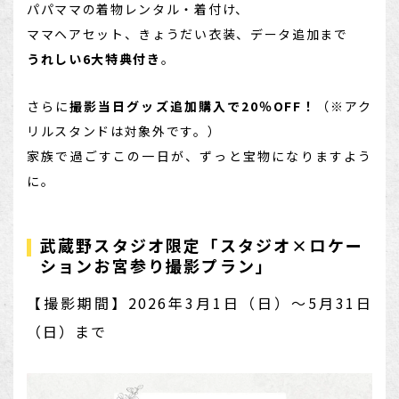
パパママの着物レンタル・着付け、
店舗を探す
ママヘアセット、きょうだい衣装、データ追加まで
うれしい6大特典付き
。
さらに
撮影当日グッズ追加購入で20％OFF！
（※アク
リルスタンドは対象外です。）
家族で過ごすこの一日が、ずっと宝物になりますよう
に。
武蔵野スタジオ限定「スタジオ×ロケー
ションお宮参り撮影プラン」
【撮影期間】2026年3月1日（日）～5月31日
（日）まで