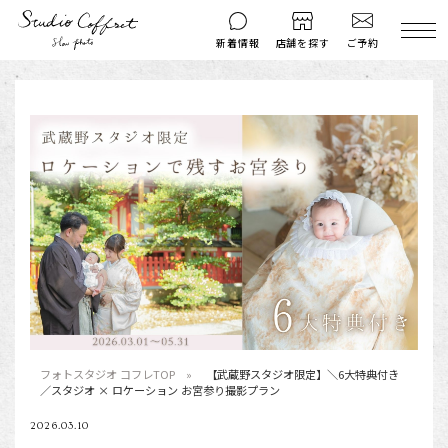
ご予約
新着情報
店舗を探す
撮影後のお問い
マイページ
ご予約
合わせ
はじめての方へ
料金シミュレーション
衣装ギャラリー
よくある質問
キャンペーン
コフレマグ
お知らせ
資料請求
料金プラン
七五三
フォトスタジオ コフレTOP
【武蔵野スタジオ限定】＼6大特典付き
／スタジオ × ロケーション お宮参り撮影プラン
お宮参り
2026.03.10
入学・卒業記念