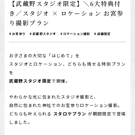
【武蔵野スタジオ限定】＼6大特典付
1/2成人式・十歳の祝い
き／スタジオ × ロケーション お宮参
十三祝い・十三参り
り撮影プラン
マタニティ
お宮参り
武蔵野スタジオ
ロケーション撮影
店舗限定
家族写真・記念写真
1歳誕生日
お子さまの大切な「はじめて」を
誕生日
スタジオとロケーション、どちらも残せる特別プラン
を
100日祝い・お食い初め
武蔵野スタジオ限定
で開催。
桃の節句・端午の節句
ロケーション撮影・カメラマン
やわらかな光に包まれたスタジオ撮影と、
自然に包まれた神社でのお宮参りロケーション撮影。
子供の写真撮影・スタジオフォト
どちらも叶えられる
スタロケプラン
が期間限定で登場
赤ちゃん撮影・ベビーフォト
しました。
リピーター様専用