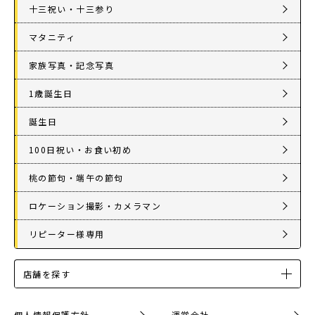
十三祝い・十三参り
マタニティ
家族写真・記念写真
1歳誕生日
誕生日
100日祝い・お食い初め
桃の節句・端午の節句
ロケーション撮影・カメラマン
リピーター様専用
店舗を探す
個人情報保護方針
運営会社