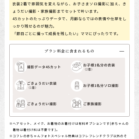
衣装2着で雰囲気を変えながら、お子さまソロ撮影に加え、き
ょうだい撮影・家族撮影までセットで叶います。
45カットのたっぷりデータで、月齢ならではの表情や仕草をし
っかり残せるのが魅力。
「節目ごとに撮って成長を残したい」ママにぴったりです。
プラン料金に含まれるもの
お子様1名分の衣装
撮影データ45カット
（2着）
ごきょうだい衣装
お子様1名分ソロ撮影
（1着）
ごきょうだい撮影
ご家族撮影
ヘアセット、メイク、お着物のお着付けは有料オプションです(赤ちゃんの
着物は着付け料は不要です)。
コフレの赤ちゃんフォトスペシャル特典はコフレフレンドクラブ以外のそ