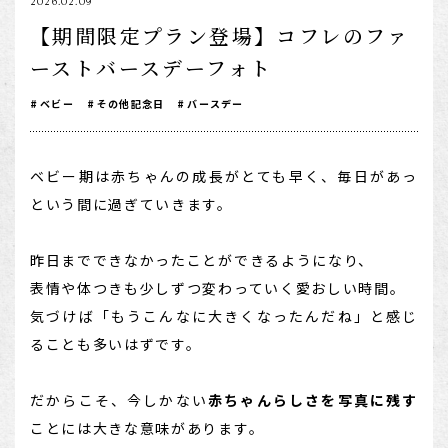
2026.02.09
1/2成人式・十歳の祝い
【期間限定プラン登場】コフレのファ
ーストバースデーフォト
十三祝い・十三参り
マタニティ
ベビー
その他記念日
バースデー
家族写真・記念写真
1歳誕生日
ベビー期は赤ちゃんの成長がとても早く、毎日があっ
という間に過ぎていきます。
誕生日
100日祝い・お食い初め
昨日までできなかったことができるようになり、
桃の節句・端午の節句
表情や体つきも少しずつ変わっていく愛おしい時間。
気づけば「もうこんなに大きくなったんだね」と感じ
ロケーション撮影・カメラマン
ることも多いはずです。
子供の写真撮影・スタジオフォト
赤ちゃん撮影・ベビーフォト
だからこそ、今しかない
赤ちゃんらしさを写真に残す
リピーター様専用
ことには大きな意味があります。