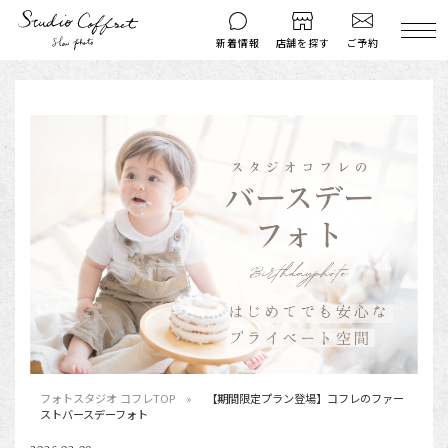
ご予約
新着情報
店舗を探す
撮影後のお問い
マイページ
ご予約
合わせ
はじめての方へ
料金シミュレーション
衣装ギャラリー
よくある質問
キャンペーン
コフレマグ
お知らせ
資料請求
料金プラン
七五三
フォトスタジオ コフレTOP
【期間限定プラン登場】コフレのファー
お宮参り
ストバースデーフォト
入学・卒業記念