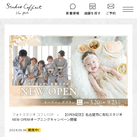
ご予約
新着情報
店舗を探す
撮影後のお問い
マイページ
ご予約
合わせ
はじめての方へ
料金シミュレーション
衣装ギャラリー
よくある質問
キャンペーン
コフレマグ
お知らせ
資料請求
料金プラン
七五三
フォトスタジオ コフレTOP
【OPEN記念】名古屋市に有松スタジオ
NEW OPEN!オープニングキャンペーン開催
お宮参り
2026.01.16
開催中!
入学・卒業記念