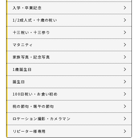
入学・卒業記念
1/2成人式・十歳の祝い
十三祝い・十三参り
マタニティ
家族写真・記念写真
1歳誕生日
誕生日
100日祝い・お食い初め
桃の節句・端午の節句
ロケーション撮影・カメラマン
リピーター様専用