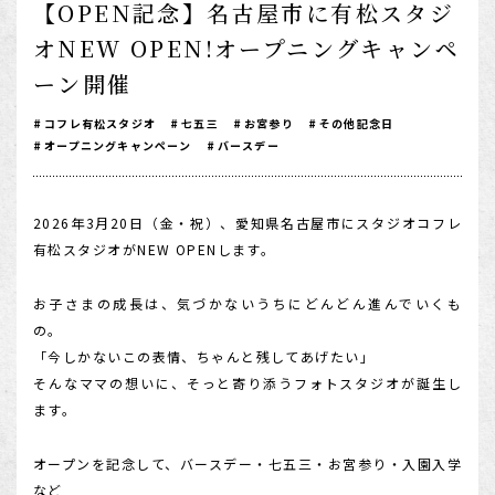
【OPEN記念】名古屋市に有松スタジ
1/2成人式・十歳の祝い
オNEW OPEN!オープニングキャンペ
十三祝い・十三参り
ーン開催
マタニティ
コフレ有松スタジオ
七五三
お宮参り
その他記念日
オープニングキャンペーン
バースデー
家族写真・記念写真
1歳誕生日
2026年3月20日（金・祝）、愛知県名古屋市にスタジオコフレ
誕生日
有松スタジオがNEW OPENします。
100日祝い・お食い初め
お子さまの成長は、気づかないうちにどんどん進んでいくも
桃の節句・端午の節句
の。
ロケーション撮影・カメラマン
「今しかないこの表情、ちゃんと残してあげたい」
そんなママの想いに、そっと寄り添うフォトスタジオが誕生し
子供の写真撮影・スタジオフォト
ます。
赤ちゃん撮影・ベビーフォト
オープンを記念して、バースデー・七五三・お宮参り・入園入学
リピーター様専用
など