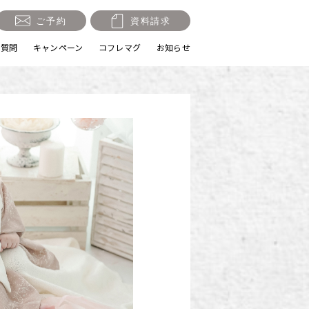
ご予約
資料請求
る質問
キャンペーン
コフレマグ
お知らせ
祝い・十三参り
マタニティ
節句・端午の節句
ロケーション撮影・カメ
ラマン