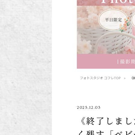
子供の写真撮影・スタジ
赤ちゃん撮影・
オフォト
ォト
フォトスタジオ コフレTOP
《
2025.12.03
《終了しまし
く残す「ベビ