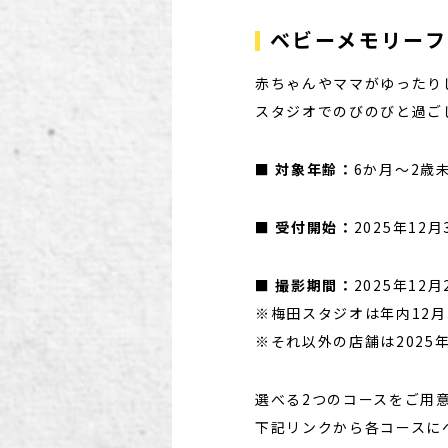
ベビーメモリー
赤ちゃんやママがゆったり
スタジオでのびのびと過ご
■
対象年齢：
6か月～2歳
■
受付開始：
2025年12
■
撮影期間：
2025年12
※梅田スタジオは年内12月
※それ以外の店舗は2025
選べる2つのコースをご用
下記リンクから各コースに