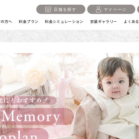
店舗を探す
マイページ
ての方へ
料金プラン
料金シミュレーション
衣装ギャラリー
よくあ
入学・卒業記念
1/2成人式・十歳の祝い
十三
日
誕生日
100日祝い・お食い初め
桃の