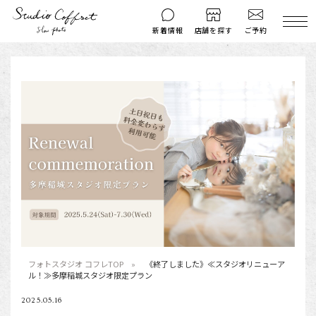
ご予約
新着情報
店舗を探す
撮影後のお問い
マイページ
ご予約
合わせ
はじめての方へ
料金シミュレーション
衣装ギャラリー
よくある質問
キャンペーン
コフレマグ
お知らせ
資料請求
料金プラン
七五三
フォトスタジオ コフレTOP
《終了しました》≪スタジオリニューア
ル！≫多摩稲城スタジオ限定プラン
お宮参り
2025.05.16
入学・卒業記念