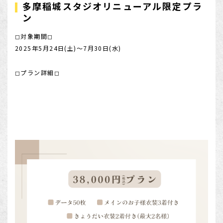
多摩稲城スタジオリニューアル限定プラ
店舗を探す
ン
◻︎対象期間◻︎
2025年5月24日(土)〜7月30日(水)
◻︎プラン詳細◻︎