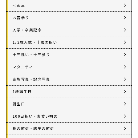
七五三
お宮参り
入学・卒業記念
1/2成人式・十歳の祝い
十三祝い・十三参り
マタニティ
家族写真・記念写真
1歳誕生日
誕生日
100日祝い・お食い初め
桃の節句・端午の節句