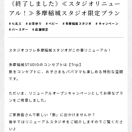
《終了しました》≪スタジオリニュー
1/2成人式・十歳の祝い
アル！≫多摩稲城スタジオ限定プラン
十三祝い・十三参り
七五三
お宮参り
ベビー
多摩稲城スタジオ
キャンペーン
マタニティ
バースデー
店舗限定
家族写真・記念写真
スタジオコフレ多摩稲城スタジオがこの春リニューアル！
1歳誕生日
誕生日
多摩稲城STUDIOのコンセプトは【Trip】
旅をコンセプトに、お子さまもパパママも楽しめる特別な空間
100日祝い・お食い初め
です。
桃の節句・端午の節句
ロケーション撮影・カメラマン
ただいま、リニューアルオープンキャンペーンとしてお得なプラ
ンをご用意しました。
子供の写真撮影・スタジオフォト
赤ちゃん撮影・ベビーフォト
ご家族皆さんで新しい「旅」に出かけませんか？
後半ではリニューアルスタジオをご紹介しますのでご覧くださ
リピーター様専用
い♪