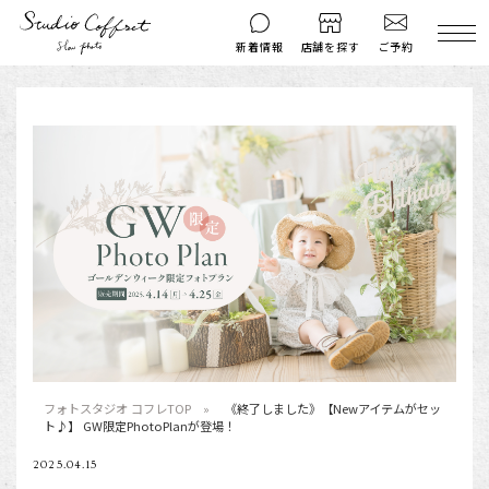
ご予約
新着情報
店舗を探す
撮影後のお問い
マイページ
ご予約
合わせ
はじめての方へ
料金シミュレーション
衣装ギャラリー
よくある質問
キャンペーン
コフレマグ
お知らせ
資料請求
料金プラン
七五三
フォトスタジオ コフレTOP
《終了しました》【Newアイテムがセッ
ト♪】 GW限定PhotoPlanが登場！
お宮参り
2025.04.15
入学・卒業記念