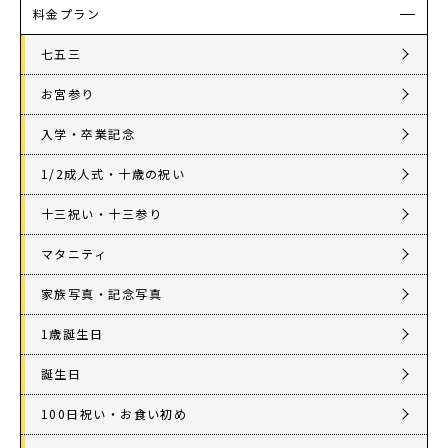
料金プラン
七五三
お宮参り
入学・卒業記念
1/2成人式・十歳の祝い
十三祝い・十三参り
マタニティ
家族写真・記念写真
1歳誕生日
誕生日
100日祝い・お食い初め