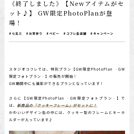
《終了しました》【Newアイテムがセ
1/2成人式・十歳の祝い
ット♪】 GW限定PhotoPlanが登
十三祝い・十三参り
場！
マタニティ
七五三
お宮参り
ベビー
コフレ全店舗
キャンペーン
家族写真・記念写真
1歳誕生日
誕生日
スタジオコフレでは、特別プラン【GW限定PhotoPlan ‐GW
100日祝い・お食い初め
限定フォトプラン‐】の販売が開始！
GW期間中にも撮影ができるプランとなっています！
桃の節句・端午の節句
ロケーション撮影・カメラマン
さらに【GW限定PhotoPlan ‐GW限定フォトプラン‐】で
子供の写真撮影・スタジオフォト
は、
新商品の『クッキーフレーム』がセットに！
かわいいデザイン缶の中には、クッキー型のフレームとキーホ
赤ちゃん撮影・ベビーフォト
ルダーが入っています♪
リピーター様専用