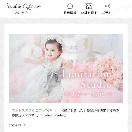
ご予約
新着情報
店舗を探す
撮影後のお問い
マイページ
ご予約
合わせ
はじめての方へ
料金シミュレーション
衣装ギャラリー
よくある質問
キャンペーン
コフレマグ
お知らせ
資料請求
料金プラン
七五三
フォトスタジオ コフレTOP
《終了しました》期間延長決定！桜色の
春限定スタジオ【limitation studio】
お宮参り
2024.12.18
入学・卒業記念