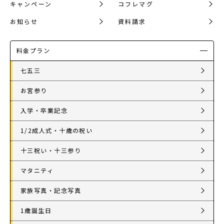
キャンペーン
コフレマグ
お知らせ
資料請求
料金プラン
七五三
お宮参り
入学・卒業記念
1/2成人式・十歳の祝い
十三祝い・十三参り
マタニティ
家族写真・記念写真
1歳誕生日