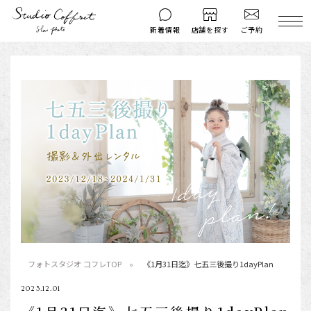
ご予約
新着情報
店舗を探す
撮影後のお問い
マイページ
ご予約
合わせ
はじめての方へ
料金シミュレーション
衣装ギャラリー
よくある質問
キャンペーン
コフレマグ
お知らせ
資料請求
料金プラン
七五三
フォトスタジオ コフレTOP
《1月31日迄》七五三後撮り1dayPlan
お宮参り
2023.12.01
入学・卒業記念