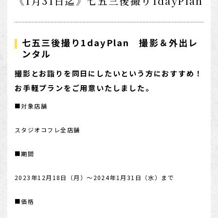
《1月31日迄》七五三後撮り1dayPlan
1/2成人式・十歳の祝い
十三祝い・十三参り
七五三後撮り1dayPlan 撮影＆外出レ
マタニティ
ンタル
家族写真・記念写真
撮影とお詣りを同日にしたいという方におすすめ！
1歳誕生日
お手軽プランをご用意いたしました。
誕生日
■対象店舗
100日祝い・お食い初め
スタジオコフレ全店舗
桃の節句・端午の節句
ロケーション撮影・カメラマン
■期間
子供の写真撮影・スタジオフォト
2023年12月18日（月）～2024年1月31日（水）まで
赤ちゃん撮影・ベビーフォト
■価格
リピーター様専用