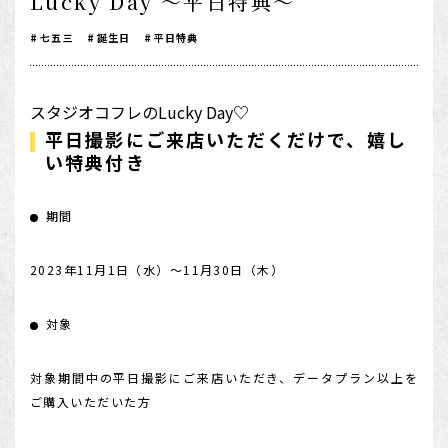
Lucky Day ～平日特典～
1/2成人式・十歳の祝い
七五三
誕生日
平日特典
十三祝い・十三参り
マタニティ
スタジオコフレのLucky Day♡
平日撮影にご来店いただくだけで、嬉し
家族写真・記念写真
い特典付き
1歳誕生日
誕生日
期間
100日祝い・お食い初め
2023年11月1日（水）～11月30日（木）
桃の節句・端午の節句
ロケーション撮影・カメラマン
対象
子供の写真撮影・スタジオフォト
対象期間中の平日撮影にご来店いただき、データプラン以上を
赤ちゃん撮影・ベビーフォト
ご購入いただいた方
リピーター様専用