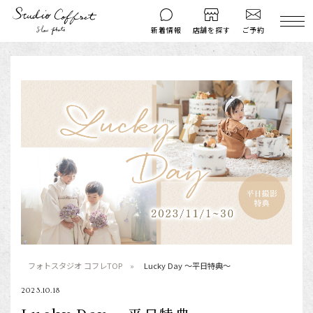
ご予約
新着情報
店舗を探す
撮影後のお問い
マイページ
ご予約
合わせ
はじめての方へ
料金シミュレーション
衣装ギャラリー
よくある質問
キャンペーン
コフレマグ
お知らせ
資料請求
料金プラン
七五三
フォトスタジオ コフレTOP
Lucky Day ～平日特典～
お宮参り
2023.10.18
入学・卒業記念