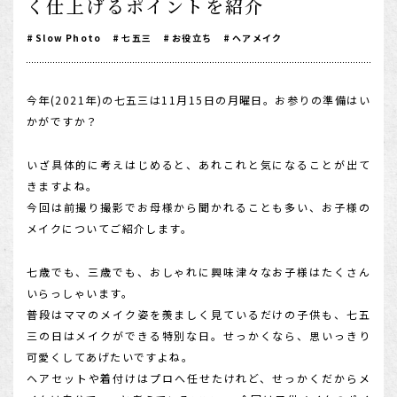
く仕上げるポイントを紹介
1/2成人式・十歳の祝い
Slow Photo
七五三
お役立ち
ヘアメイク
十三祝い・十三参り
マタニティ
今年(2021年)の七五三は11月15日の月曜日。お参りの準備はい
家族写真・記念写真
かがですか？
1歳誕生日
いざ具体的に考えはじめると、あれこれと気になることが出て
誕生日
きますよね。
今回は前撮り撮影でお母様から聞かれることも多い、お子様の
100日祝い・お食い初め
メイクについてご紹介します。
桃の節句・端午の節句
七歳でも、三歳でも、おしゃれに興味津々なお子様はたくさん
ロケーション撮影・カメラマン
いらっしゃいます。
子供の写真撮影・スタジオフォト
普段はママのメイク姿を羨ましく見ているだけの子供も、七五
三の日はメイクができる特別な日。せっかくなら、思いっきり
赤ちゃん撮影・ベビーフォト
可愛くしてあげたいですよね。
リピーター様専用
ヘアセットや着付けはプロへ任せたけれど、せっかくだからメ