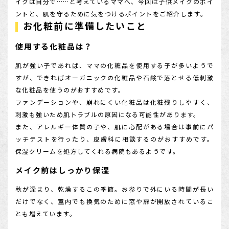
イクは自分で……と考えているママへ、今回は子供メイクのポイ
ントと、肌を守るために気をつけるポイントをご紹介します。
店舗を探す
お化粧前に準備したいこと
使用する化粧品は？
肌が強い子であれば、ママの化粧品を使用する子が多いようで
すが、できればオーガニックの化粧品や石鹸で落とせる低刺激
な化粧品を使うのがおすすめです。
ファンデーションや、崩れにくい化粧品は化粧残りしやすく、
刺激も強いため肌トラブルの原因になる可能性があります。
また、アレルギー体質の子や、肌に心配がある場合は事前にパ
ッチテストを行ったり、皮膚科に相談するのがおすすめです。
保湿クリームを処方してくれる病院もあるようです。
メイク前はしっかり保湿
秋が深まり、乾燥するこの季節。お参りで外にいる時間が長い
だけでなく、室内でも換気のために窓や扉が開放されているこ
とも増えています。