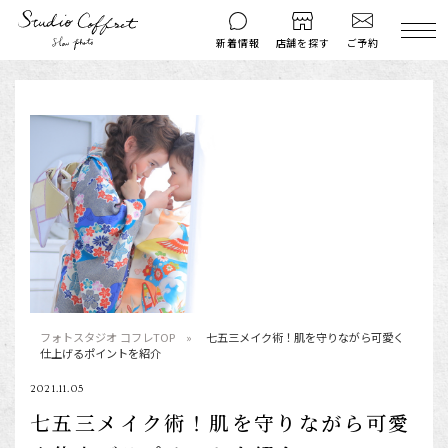
ご予約
新着情報
店舗を探す
撮影後のお問い
マイページ
ご予約
合わせ
はじめての方へ
料金シミュレーション
衣装ギャラリー
よくある質問
キャンペーン
コフレマグ
お知らせ
資料請求
料金プラン
フォトスタジオ コフレTOP
七五三メイク術！肌を守りながら可愛く
仕上げるポイントを紹介
七五三
2021.11.05
お宮参り
七五三メイク術！肌を守りながら可愛
入学・卒業記念