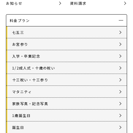
お知らせ
資料請求
料金プラン
七五三
お宮参り
入学・卒業記念
1/2成人式・十歳の祝い
十三祝い・十三参り
マタニティ
家族写真・記念写真
1歳誕生日
誕生日