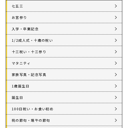
七五三
お宮参り
入学・卒業記念
1/2成人式・十歳の祝い
十三祝い・十三参り
マタニティ
家族写真・記念写真
1歳誕生日
誕生日
100日祝い・お食い初め
桃の節句・端午の節句