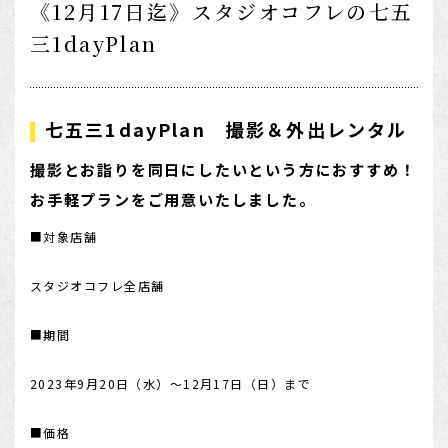
《12月17日迄》スタジオコフレの七五
1/2成人式・十歳の祝い
三1dayPlan
十三祝い・十三参り
マタニティ
七五三1dayPlan 撮影＆外出レンタル
家族写真・記念写真
撮影とお詣りを同日にしたいという方におすすめ！
1歳誕生日
お手軽プランをご用意いたしました。
誕生日
■対象店舗
100日祝い・お食い初め
桃の節句・端午の節句
スタジオコフレ全店舗
ロケーション撮影・カメラマン
■期間
子供の写真撮影・スタジオフォト
2023年9月20日（水）～12月17日（日）まで
赤ちゃん撮影・ベビーフォト
リピーター様専用
■価格