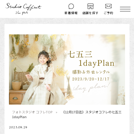
ご予約
新着情報
店舗を探す
撮影後のお問い
マイページ
ご予約
合わせ
はじめての方へ
料金シミュレーション
衣装ギャラリー
よくある質問
キャンペーン
コフレマグ
お知らせ
資料請求
料金プラン
七五三
フォトスタジオ コフレTOP
《12月17日迄》スタジオコフレの七五三
1dayPlan
お宮参り
2023.09.29
入学・卒業記念