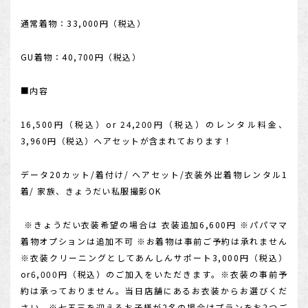
店舗を探す
通常着物：33,000円（税込）
GU着物：40,700円（税込）
■内容
16,500円（税込）or 24,200円（税込）のレンタル料金、
3,960円（税込）ヘアセットが含まれております！
データ20カット/着付け/ ヘアセット/衣装外出着物レンタル1
着/ 家族、きょうだい私服撮影OK
※きょうだい衣装希望の場合は 衣装追加6,600円 ※パパママ
着物オプションは追加不可 ※お着物は事前ご予約は承れません
※衣装クリーニングとしてあんしんサポート3,000円（税込）
or6,000円（税込）のご加入をいただきます。※衣装の事前予
約は承っておりません。当日店舗にあるお衣装からお選びくだ
さい。※七五三を迎えるお子様が2名の場合はプランをお2つご