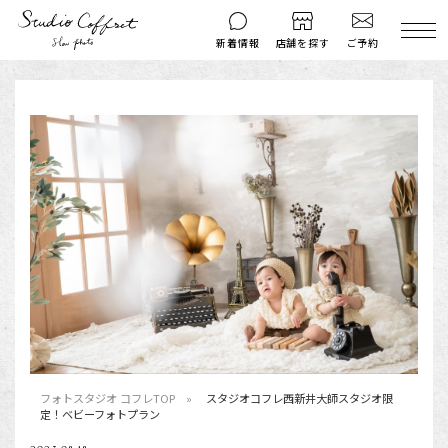
ご予約
新着情報
店舗を探す
撮影後のお問い
マイページ
ご予約
合わせ
はじめての方へ
料金シミュレーション
衣装ギャラリー
よくある質問
キャンペーン
コフレマグ
お知らせ
資料請求
料金プラン
七五三
フォトスタジオ コフレTOP
スタジオコフレ西新井大師スタジオ限
お宮参り
定！ベビーフォトプラン
入学・卒業記念