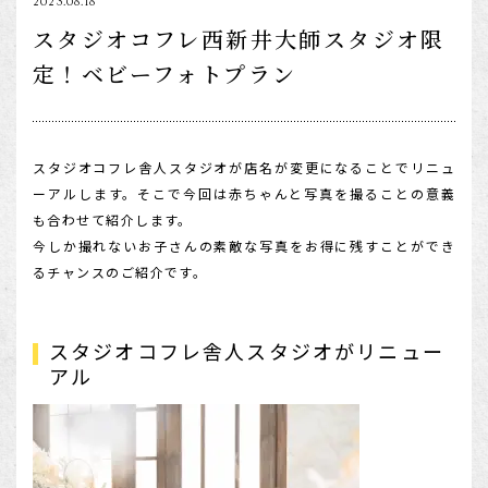
2023.08.18
1/2成人式・十歳の祝い
スタジオコフレ西新井大師スタジオ限
定！ベビーフォトプラン
十三祝い・十三参り
マタニティ
家族写真・記念写真
スタジオコフレ舎人スタジオが店名が変更になることでリニュ
1歳誕生日
ーアルします。そこで今回は赤ちゃんと写真を撮ることの意義
も合わせて紹介します。
誕生日
今しか撮れないお子さんの素敵な写真をお得に残すことができ
100日祝い・お食い初め
るチャンスのご紹介です。
桃の節句・端午の節句
ロケーション撮影・カメラマン
スタジオコフレ舎人スタジオがリニュー
アル
子供の写真撮影・スタジオフォト
赤ちゃん撮影・ベビーフォト
リピーター様専用