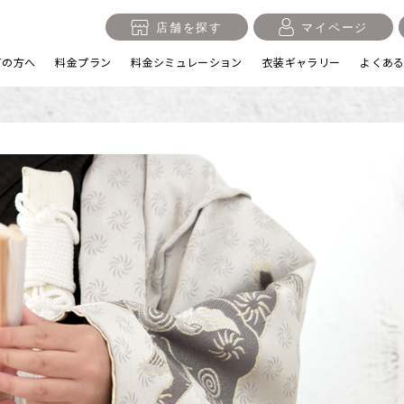
店舗を探す
マイページ
ての方へ
料金プラン
料金シミュレーション
衣装ギャラリー
よくあ
入学・卒業記念
1/2成人式・十歳の祝い
十三
日
誕生日
100日祝い・お食い初め
桃の