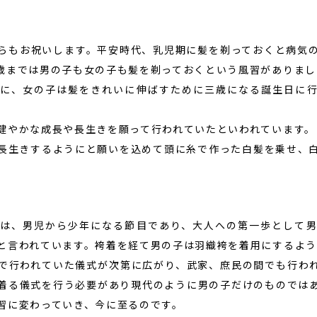
らもお祝いします。平安時代、乳児期に髪を剃っておくと病気
歳までは男の子も女の子も髪を剃っておくという風習がありまし
に、女の子は髪をきれいに伸ばすために三歳になる誕生日に
健やかな成長や長生きを願って行われていたといわれています。
長生きするようにと願いを込めて頭に糸で作った白髪を乗せ、
）
は、男児から少年になる節目であり、大人への第一歩として
と言われています。袴着を経て男の子は羽織袴を着用にするよう
で行われていた儀式が次第に広がり、武家、庶民の間でも行わ
着る儀式を行う必要があり現代のように男の子だけのものでは
習に変わっていき、今に至るのです。