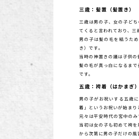
三歳：髪置（髪置き）
三歳は男の子、女の子どち
てくると言われており、三
男の子は髪の毛を結うため
き）です。
当時の神置きの議は子供の
髪の毛が真っ白になるまで
です。
五歳：袴着（はかまぎ
男の子がお祝いする五歳に
着」というお祝いが始まり
元々は平安時代の宮中のみ
当初は女の子も初めて袴を
から次第に男の子だけの風