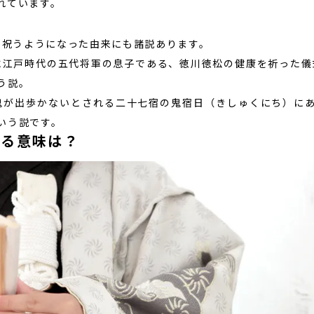
れています。
日に祝うようになった由来にも諸説あります。
日に江戸時代の五代将軍の息子である、徳川徳松の健康を祈った儀式
う説。
が鬼が出歩かないとされる二十七宿の鬼宿日（きしゅくにち）に
いう説です。
やる意味は？