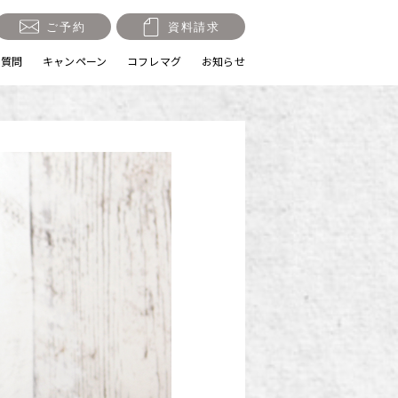
ご予約
資料請求
る質問
キャンペーン
コフレマグ
お知らせ
祝い・十三参り
マタニティ
節句・端午の節句
ロケーション撮影・カメ
ラマン