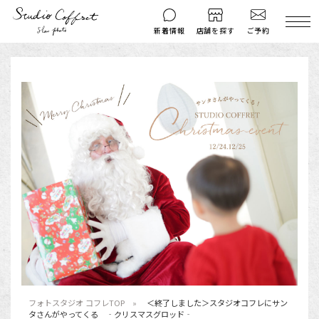
ご予約
新着情報
店舗を探す
撮影後のお問い
マイページ
ご予約
合わせ
はじめての方へ
料金シミュレーション
衣装ギャラリー
よくある質問
キャンペーン
コフレマグ
お知らせ
資料請求
料金プラン
七五三
お宮参り
フォトスタジオ コフレTOP
＜終了しました＞スタジオコフレにサン
入学・卒業記念
タさんがやってくる ‐クリスマスグロッド‐