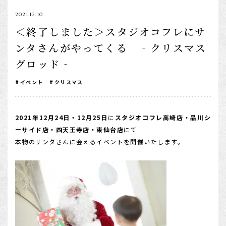
1/2成人式・十歳の祝い
2021.12.10
＜終了しました＞スタジオコフレにサ
十三祝い・十三参り
ンタさんがやってくる ‐クリスマス
マタニティ
グロッド‐
家族写真・記念写真
イベント
クリスマス
1歳誕生日
誕生日
2021年12月24日・12月25日
に
スタジオコフレ高崎店・品川シ
100日祝い・お食い初め
ーサイド店・四天王寺店・東仙台店
にて
桃の節句・端午の節句
本物のサンタさんに会えるイベントを開催いたします。
ロケーション撮影・カメラマン
子供の写真撮影・スタジオフォト
赤ちゃん撮影・ベビーフォト
リピーター様専用