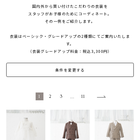
国内外から買い付けたこだわりの衣装を
1/2成人式・十歳の祝い
スタッフがお子様のためにコーディネート。
十三祝い・十三参り
その一例をご紹介します。
マタニティ
衣装はベーシック・グレードアップの2種類にてご案内いたしま
家族写真・記念写真
す。
（衣装グレードアップ料金：税込3,300円）
1歳誕生日
誕生日
条件を変更する
100日祝い・お食い初め
桃の節句・端午の節句
1
2
3
…
11
ロケーション撮影・カメラマン
子供の写真撮影・スタジオフォト
赤ちゃん撮影・ベビーフォト
リピーター様専用