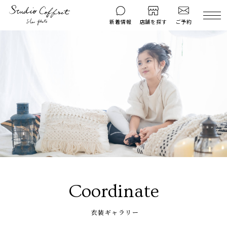
ご予約
新着情報
店舗を探す
撮影後のお問い
マイページ
ご予約
合わせ
はじめての方へ
料金シミュレーション
衣装ギャラリー
よくある質問
キャンペーン
コフレマグ
お知らせ
資料請求
料金プラン
Coordinate
七五三
お宮参り
衣装ギャラリー
入学・卒業記念