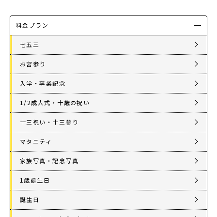
料金プラン
七五三
お宮参り
入学・卒業記念
1/2成人式・十歳の祝い
十三祝い・十三参り
マタニティ
家族写真・記念写真
1歳誕生日
誕生日