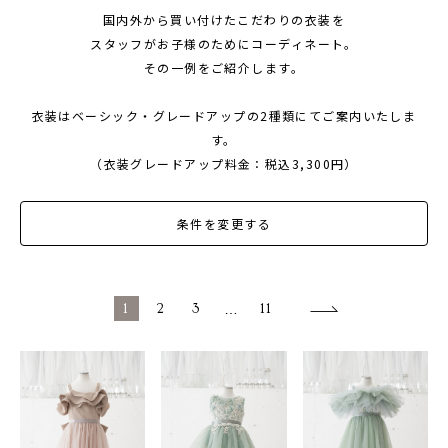
国内外から買い付けたこだわりの衣装を
1/2成人式・十歳の祝い
スタッフがお子様のためにコーディネート。
十三祝い・十三参り
その一例をご紹介します。
マタニティ
衣装はベーシック・グレードアップの2種類にてご案内いたしま
家族写真・記念写真
す。
（衣装グレードアップ料金：税込3,300円）
1歳誕生日
誕生日
条件を変更する
100日祝い・お食い初め
桃の節句・端午の節句
1
2
3
…
11
ロケーション撮影・カメラマン
子供の写真撮影・スタジオフォト
赤ちゃん撮影・ベビーフォト
リピーター様専用