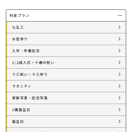
料金プラン
七五三
お宮参り
入学・卒業記念
1/2成人式・十歳の祝い
十三祝い・十三参り
マタニティ
家族写真・記念写真
1歳誕生日
誕生日