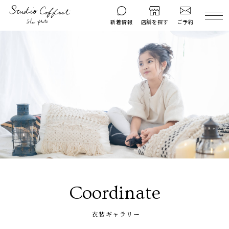
ご予約
新着情報
店舗を探す
撮影後のお問い
マイページ
ご予約
合わせ
はじめての方へ
料金シミュレーション
衣装ギャラリー
よくある質問
キャンペーン
コフレマグ
お知らせ
資料請求
料金プラン
Coordinate
七五三
お宮参り
衣装ギャラリー
入学・卒業記念