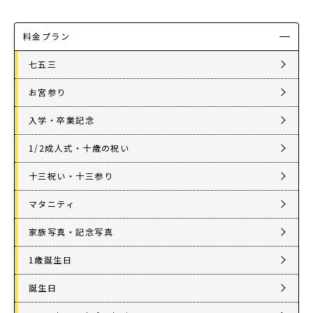
料金プラン
七五三
お宮参り
入学・卒業記念
1/2成人式・十歳の祝い
十三祝い・十三参り
マタニティ
家族写真・記念写真
1歳誕生日
誕生日