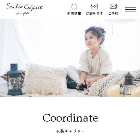
ご予約
新着情報
店舗を探す
撮影後のお問い
マイページ
ご予約
合わせ
はじめての方へ
料金シミュレーション
衣装ギャラリー
よくある質問
キャンペーン
コフレマグ
お知らせ
資料請求
料金プラン
Coordinate
七五三
お宮参り
衣装ギャラリー
入学・卒業記念