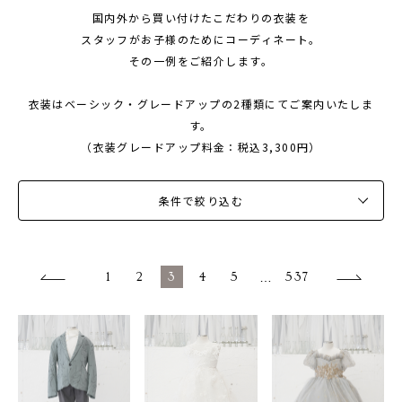
国内外から買い付けたこだわりの衣装を
1/2成人式・十歳の祝い
スタッフがお子様のためにコーディネート。
十三祝い・十三参り
その一例をご紹介します。
マタニティ
衣装はベーシック・グレードアップの2種類にてご案内いたしま
家族写真・記念写真
す。
（衣装グレードアップ料金：税込3,300円）
1歳誕生日
誕生日
条件で絞り込む
100日祝い・お食い初め
桃の節句・端午の節句
1
2
3
4
5
…
537
ロケーション撮影・カメラマン
子供の写真撮影・スタジオフォト
赤ちゃん撮影・ベビーフォト
リピーター様専用