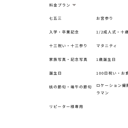
料金プラン
七五三
お宮参り
入学・卒業記念
1/2成人式・十
十三祝い・十三参り
マタニティ
家族写真・記念写真
1歳誕生日
誕生日
100日祝い・お
ロケーション撮
桃の節句・端午の節句
ラマン
リピーター様専用