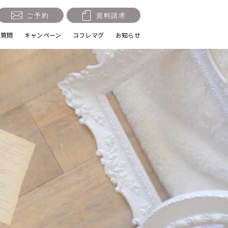
ご予約
資料請求
る質問
キャンペーン
コフレマグ
お知らせ
祝い・十三参り
マタニティ
節句・端午の節句
ロケーション撮影・カメ
ラマン