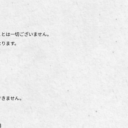
ことは一切ございません。
なります。
゙きません。
舗