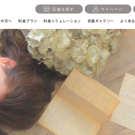
店舗を探す
マイページ
ての方へ
料金プラン
料金シミュレーション
衣装ギャラリー
よくあ
入学・卒業記念
1/2成人式・十歳の祝い
十三
日
誕生日
100日祝い・お食い初め
桃の