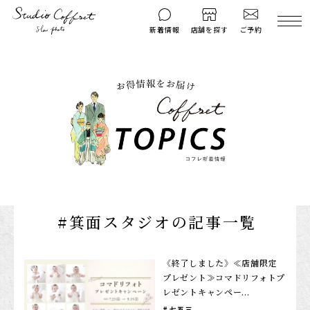
ご予約
新着情報
店舗を探す
撮影後のお問い
マイページ
ご予約
合わせ
はじめての方へ
料金シミュレーション
衣装ギャラリー
よくある質問
キャンペーン
コフレマグ
お知らせ
資料請求
#箕面スタジオの記事一覧
料金プラン
七五三
《終了しました》≪店舗限定
プレゼント≫コマドリフォトプ
お宮参り
レゼントキャンペー...
入学・卒業記念
七五三