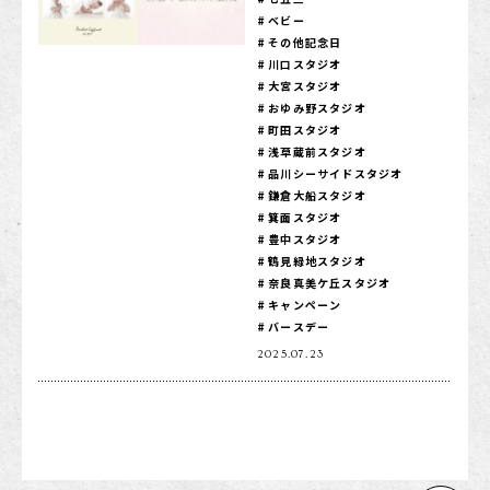
ベビー
1/2成人式・十歳の祝い
その他記念日
川口スタジオ
十三祝い・十三参り
大宮スタジオ
マタニティ
おゆみ野スタジオ
町田スタジオ
家族写真・記念写真
浅草蔵前スタジオ
品川シーサイドスタジオ
1歳誕生日
鎌倉大船スタジオ
箕面スタジオ
誕生日
豊中スタジオ
鶴見緑地スタジオ
100日祝い・お食い初め
奈良真美ケ丘スタジオ
桃の節句・端午の節句
キャンペーン
バースデー
ロケーション撮影・カメラマン
2025.07.23
子供の写真撮影・スタジオフォト
赤ちゃん撮影・ベビーフォト
リピーター様専用