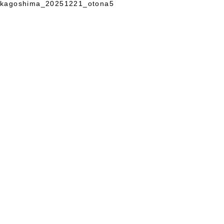
kagoshima_20251221_otona5