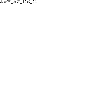
水天宮_衣装_10歳_01